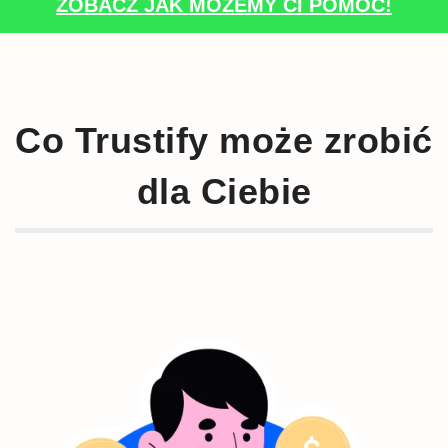
ZOBACZ JAK MOŻEMY CI POMÓC!
Co Trustify może zrobić
dla Ciebie